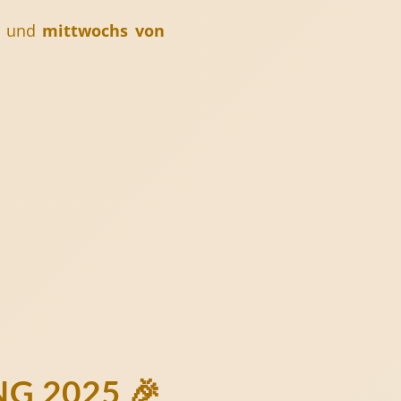
r
und
mittwochs von
NG 2025 🎉