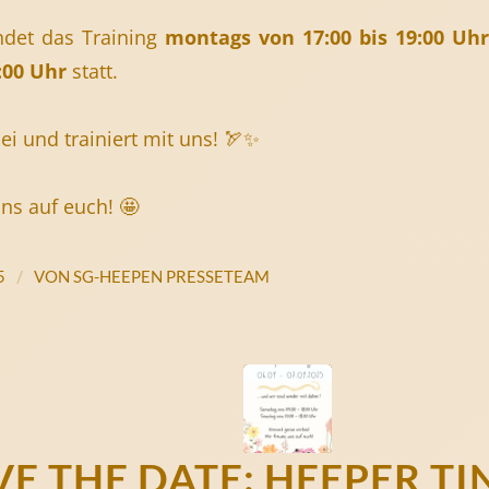
indet das Training
montags von 17:00 bis 19:00 Uh
:00 Uhr
statt.
i und trainiert mit uns! 🏹✨
ns auf euch! 🤩
/
5
VON
SG-HEEPEN PRESSETEAM
VE THE DATE: HEEPER TI