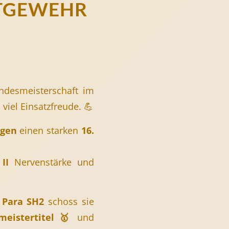
FTGEWEHR
ndesmeisterschaft im
viel Einsatzfreude. 💪
ngen
einen starken
16.
II
Nervenstärke und
n
Para SH2
schoss sie
meistertitel 🥇
und