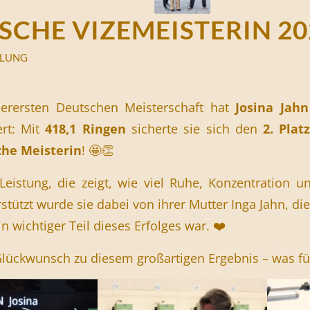
SCHE VIZEMEISTERIN 202
ILUNG
llerersten Deutschen Meisterschaft hat
Josina Jah
ert: Mit
418,1 Ringen
sicherte sie sich den
2. Plat
che Meisterin
! 🤩👏
Leistung, die zeigt, wie viel Ruhe, Konzentration u
rstützt wurde sie dabei von ihrer Mutter Inga Jahn, di
in wichtiger Teil dieses Erfolges war. ❤️
Glückwunsch zu diesem großartigen Ergebnis – was für