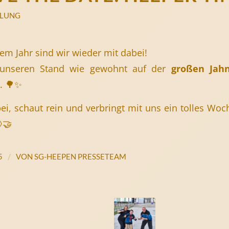
ILUNG
em Jahr sind wir wieder mit dabei!
 unseren Stand wie gewohnt auf der
großen Jahn
. 🌳✨
i, schaut rein und verbringt mit uns ein tolles W
🤝
/
5
VON
SG-HEEPEN PRESSETEAM