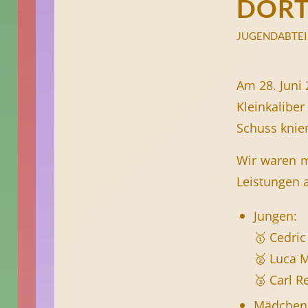
DORT
JUGENDABTE
Am 28. Juni 
Kleinkalibe
Schuss knie
Wir waren m
Leistungen 
Jungen:
🥇 Cedric
🥈 Luca M
🥉 Carl R
Mädchen