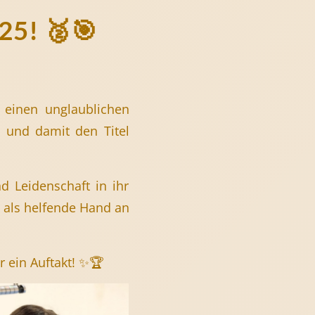
5! 🥈🎯
n
einen unglaublichen
z
und damit den Titel
nd Leidenschaft in ihr
e als helfende Hand an
 ein Auftakt! ✨🏆