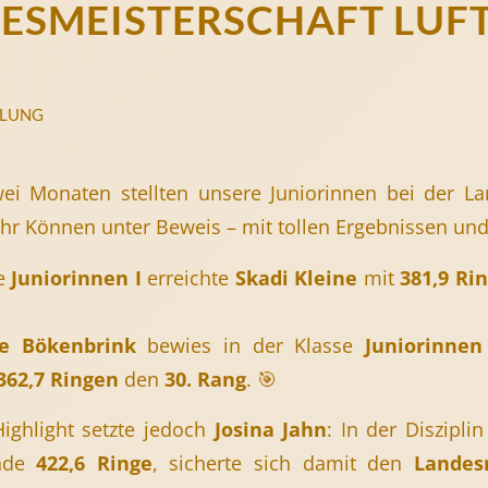
ESMEISTERSCHAFT LU
ILUNG
ei Monaten stellten unsere Juniorinnen bei der La
hr Können unter Beweis – mit tollen Ergebnissen und 
se
Juniorinnen I
erreichte
Skadi Kleine
mit
381,9 Ri
ie Bökenbrink
bewies in der Klasse
Juniorinnen 
362,7 Ringen
den
30. Rang
. 🎯
Highlight setzte jedoch
Josina Jahn
: In der Diszipli
ende
422,6 Ringe
, sicherte sich damit den
Landes