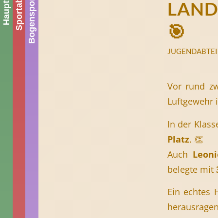
Bogensportabteilung
Sportabteilung
Hauptverein
LAND
🎯
JUGENDABTE
Vor rund zw
Luftgewehr i
In der Klas
Platz
. 👏
Auch
Leon
belegte mit
Ein echtes 
herausrag