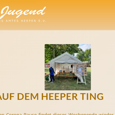
AUF DEM HEEPER TING
en Corona Pause findet dieses Wochenende wieder d