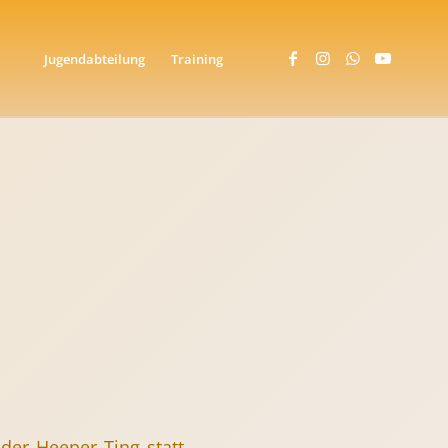
Jugendabteilung
Training
er Heeper Ting statt