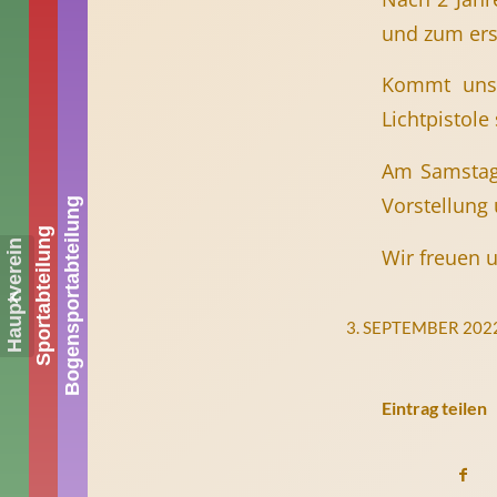
und zum erst
Kommt uns 
Lichtpistole
Am Samstag
Vorstellung 
Bogensportabteilung
Sportabteilung
Hauptverein
Wir freuen 
Trainer auf der
Reserve-Bank
3. SEPTEMBER 202
Eintrag teilen