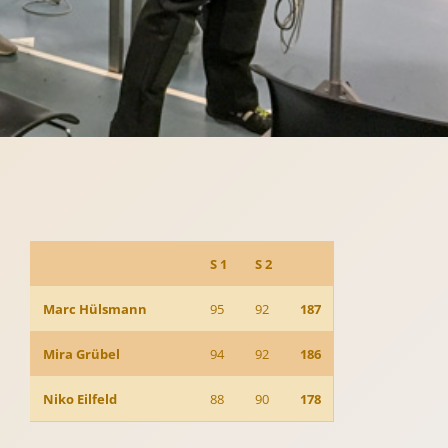
S 1
S 2
Marc Hülsmann
95
92
187
Mira Grübel
94
92
186
Niko Eilfeld
88
90
178