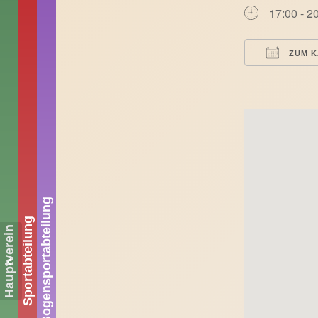
17:00 - 2
ZUM K
ICS herun
Bogensportabteilung
Sportabteilung
Hauptverein
Schützenfest Stukenbrock