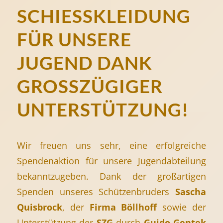
SCHIESSKLEIDUNG F
ÜR UNSERE J
UGEND DANK G
ROSSZÜGIGER UN
TERSTÜTZUNG!
Wir freuen uns sehr, eine erfolgreiche
Spendenaktion für unsere Jugendabteilung
bekanntzugeben. Dank der großartigen
Spenden unseres Schützenbruders
Sascha
Quisbrock
, der
Firma Böllhoff
sowie der
Unterstützung der
SZG
durch
Guido Gentek