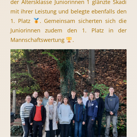
der Altersklasse Juniorinnen 1 glänzte Skadi
mit ihrer Leistung und belegte ebenfalls den
1. Platz
. Gemeinsam sicherten sich die
Juniorinnen zudem den 1. Platz in der
Mannschaftswertung
.