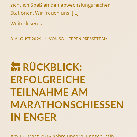
sichtlich Spaß an den abwechslungsreichen
Stationen. Wir freuen uns, […]
Weiterlesen
/
3. AUGUST 2026
VON
SG-HEEPEN PRESSETEAM
🔙 RÜCKBLICK:
ERFOLGREICHE
TEILNAHME AM
MARATHONSCHIESSEN I
N ENGER
Am 12. März 2026 nahm unsere Jungschützin